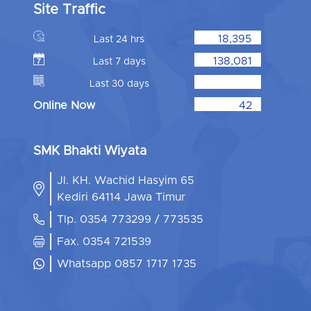
Site Traffic
18,395
Last 24 hrs
138,081
Last 7 days
Last 30 days
Online Now
42
SMK Bhakti Wiyata
Jl. KH. Wachid Hasyim 65
Kediri 64114 Jawa Timur
Tlp. 0354 773299 / 773535
Fax. 0354 721539
Whatsapp 0857 1717 1735