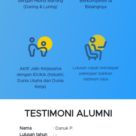
dengan Hibrid learning
Berkompeten di
(Daring & Luring)
Bidangnya
Aktif Jalin Kerjasama
Lulusan cepat mendapat
dengan IDUKA (Industri,
pekerjaan bahkan
Dunia Usaha dan Dunia
sebelum lulus
Kerja)
TESTIMONI ALUMNI
Nama
: Fauziah Kusuma A
Lulusan tahun
: -