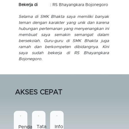
Bekerja di
: Prefektur Miyazaki, Jepang
Saya bangga pernah menjadi bagian dari SMK
Bhakta, karena ilmu yang saya dapatkan
sangat bermanfaat sampai saat ini dan
berguna hingga saya bekerja di Jepang.
Lulusan SMK Bhakta dibekali dengan terori dan
praktik yang sesuai kurikulum ditunjang
dengan guru-guru yang berkompeten
dibidangnya. Kini saya bekerja menjadi
perawat lansia di Prefektur Miyazaki, Jepang.
AKSES CEPAT
Info
Tata
Pendaftaran