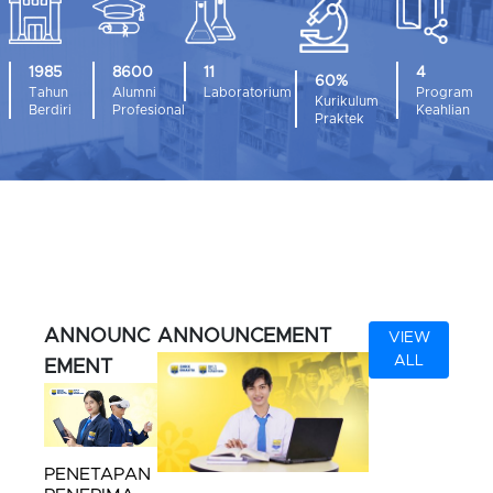
1985
11
4
8600
60%
Tahun
Laboratorium
Program
Alumni
Kurikulum
Berdiri
Keahlian
Profesional
Praktek
ANNOUNC
ANNOUNCEMENT
VIEW
ALL
EMENT
PENETAPAN