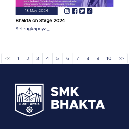
13 May 2024
Bhakta on Stage 2024
Selengkapnya_
<<
1
2
3
4
5
6
7
8
9
10
>>