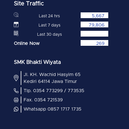
Site Traffic
5,667
Last 24 hrs
79,806
Last 7 days
Last 30 days
Online Now
269
SMK Bhakti Wiyata
Jl. KH. Wachid Hasyim 65
Kediri 64114 Jawa Timur
Tlp. 0354 773299 / 773535
Fax. 0354 721539
Whatsapp 0857 1717 1735